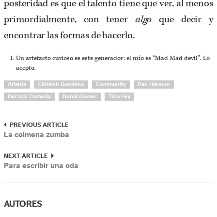
posteridad es que el talento tiene que ver, al menos
primordialmente, con tener
algo
que decir y
encontrar las formas de hacerlo.
Un artefacto curioso es este generador: el mío es “Mad Mad devil”. Lo
acepto.
Atlanta
Childish Gambino
Community
Dan Harmon
Derrick Comedy
Donal Glover
Tina Fey
PREVIOUS ARTICLE
La colmena zumba
NEXT ARTICLE
Para escribir una oda
AUTORES