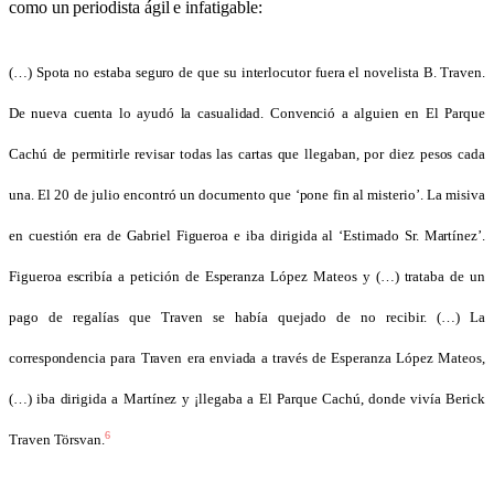
como un periodista ágil e infatigable:
(…) Spota no estaba seguro de que su interlocutor fuera el novelista B. Traven.
De nueva cuenta lo ayudó la casualidad. Convenció a alguien en El Parque
Cachú de permitirle revisar todas las cartas que llegaban, por diez pesos cada
una. El 20 de julio encontró un documento que ‘pone fin al misterio’. La misiva
en cuestión era de Gabriel Figueroa e iba dirigida al ‘Estimado Sr. Martínez’.
Figueroa escribía a petición de Esperanza López Mateos y (…) trataba de un
pago de regalías que Traven se había quejado de no recibir. (…) La
correspondencia para Traven era enviada a través de Esperanza López Mateos,
(…) iba dirigida a Martínez y ¡llegaba a El Parque Cachú, donde vivía Berick
6
Traven Törsvan.