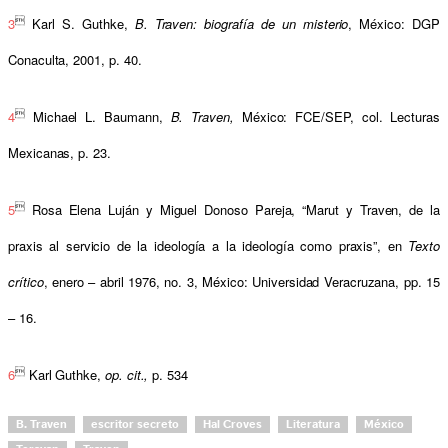

3
Karl S. Guthke,
B. Traven: biografía de un misterio
, México: DGP
Conaculta, 2001, p. 40.

4
Micha
e
l L.
Baumann,
B. Traven,
México: FCE/SEP, col. Lecturas
Mexicanas, p. 23.

5
Rosa Elena Luján y Miguel Donoso Pareja, “Marut y Traven, de la
praxis al servicio de la ideología a la ideología como praxis”, en
Texto
crítico
, enero – abril 1976, no. 3, México: Universidad Veracruzana, pp. 15
– 16.

6
Karl Guthke,
op. cit.,
p. 534
B. Traven
escritor secreto
Hal Croves
Literatura
México