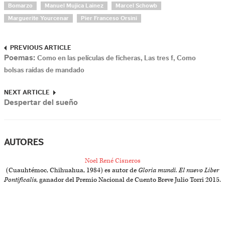
Bomarzo
Manuel Mujica Lainez
Marcel Schowb
Marguerite Yourcenar
Pier Franceso Orsini
PREVIOUS ARTICLE
Poemas:
Como en las películas de ficheras, Las tres f, Como
bolsas raídas de mandado
NEXT ARTICLE
Despertar del sueño
AUTORES
Noel René Cisneros
(Cuauhtémoc, Chihuahua, 1984) es autor de
Gloria mundi. El nuevo Liber
Pontificalis
, ganador del Premio Nacional de Cuento Breve Julio Torri 2015.