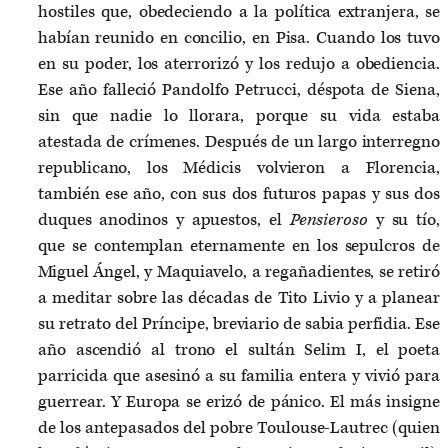
hostiles que, obedeciendo a la política extranjera, se
habían reunido en concilio, en Pisa. Cuando los tuvo
en su poder, los aterrorizó y los redujo a obediencia.
Ese año falleció Pandolfo Petrucci, déspota de Siena,
sin que nadie lo llorara, porque su vida estaba
atestada de crímenes. Después de un largo interregno
republicano, los Médicis volvieron a Florencia,
también ese año, con sus dos futuros papas y sus dos
duques anodinos y apuestos, el
Pensieroso
y su tío,
que se contemplan eternamente en los sepulcros de
Miguel Ángel, y Maquiavelo, a regañadientes, se retiró
a meditar sobre las décadas de Tito Livio y a planear
su retrato del Príncipe, breviario de sabia perfidia. Ese
año ascendió al trono el sultán Selim I, el poeta
parricida que asesinó a su familia entera y vivió para
guerrear. Y Europa se erizó de pánico. El más insigne
de los antepasados del pobre Toulouse-Lautrec (quien