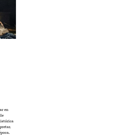
ar en
de
istórica
pretar,
época,