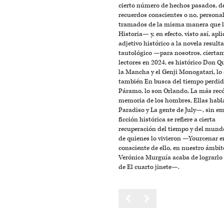
cierto número de hechos pasados, d
recuerdos conscientes o no, personal
tramados de la misma manera que 
Historia— y, en efecto, visto así, apli
adjetivo histórico a la novela resulta
tautológico —para nosotros, cierta
lectores en 2024, es histórico Don Q
la Mancha y el Genji Monogatari, lo
también En busca del tiempo perdid
Páramo, lo son Orlando, La más rec
memoria de los hombres, Ellas habl
Paradiso y La gente de July—, sin em
ficción histórica se refiere a cierta
recuperación del tiempo y del mundo
de quienes lo vivieron —Yourcenar 
consciente de ello, en nuestro ámbit
Verónica Murguía acaba de lograrlo 
de El cuarto jinete—.