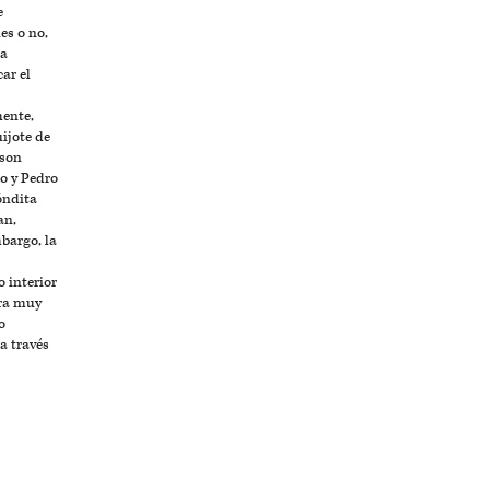
e
es o no,
la
car el
mente,
uijote de
 son
o y Pedro
óndita
an,
bargo, la
 interior
era muy
o
a través