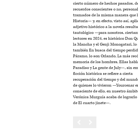
cierto número de hechos pasados, d
recuerdos conscientes o no, personal
tramados de la misma manera que 
Historia— y, en efecto, visto así, apli
adjetivo histórico a la novela resulta
tautológico —para nosotros, cierta
lectores en 2024, es histórico Don Q
la Mancha y el Genji Monogatari, lo
también En busca del tiempo perdid
Páramo, lo son Orlando, La más rec
memoria de los hombres, Ellas habl
Paradiso y La gente de July—, sin em
ficción histórica se refiere a cierta
recuperación del tiempo y del mundo
de quienes lo vivieron —Yourcenar 
consciente de ello, en nuestro ámbit
Verónica Murguía acaba de lograrlo 
de El cuarto jinete—.