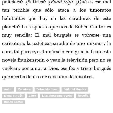
policíaca? ¿Satírica? ¿
Road trip
? ¿Qué es ese mal
tan terrible que sólo ataca a los timoratos
habitantes que hay en las caraduras de este
planeta? La respuesta que nos da Rubén Cantor es
muy sencilla: El mal burgués es volverse una
caricatura, la patética parodia de uno mismo y la
cura, tal parece, es tomárselo con gracia. Lean esta
novela frankenstein o vean la televisión pero no se
vuelvan, por amor a Dios, ese feo y triste burgués
que acecha dentro de cada uno de nosotros.
Autor
Caradura
Dafne Martínez
Editorial Montea
El mal burgés
Libro
Literatura emergente
Reseña
Rubén Cantor