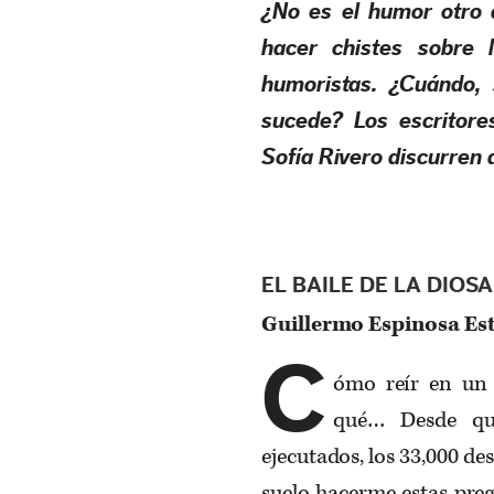
¿No es el humor otro 
hacer chistes sobre 
humoristas. ¿Cuándo, 
sucede? Los escritore
Sofía Rivero discurren 
EL BAILE DE LA DIOS
Guillermo Espinosa Es
C
ómo reír en un 
qué… Desde qu
ejecutados, los 33,000 de
suelo hacerme estas preg