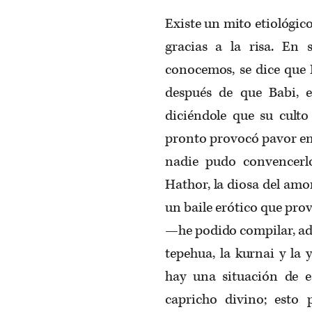
Existe un mito etiológico
gracias a la risa. En 
conocemos, se dice que R
después de que Babi, el
diciéndole que su culto
pronto provocó pavor ent
nadie pudo convencerlo
Hathor, la diosa del amor,
un baile erótico que pro
—he podido compilar, adem
tepehua, la kurnai y l
hay una situación de e
capricho divino; esto 