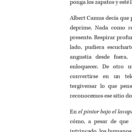
ponga los zapatos y esté l
Albert Camus decía que p
deprime. Nada como re
presente. Respirar profun
lado, pudiera escuchar
angustia desde fuera,
enloquecer. De otro m
convertirse en un te
tergiversar lo que pe
reconocemos ese sitio d
En
el pintor bajo el lavap
cómo, a pesar de que l
intrincado, los humanos 