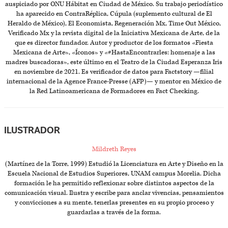
auspiciado por ONU Hábitat en Ciudad de México. Su trabajo periodístico
ha aparecido en ContraRéplica, Cúpula (suplemento cultural de El
Heraldo de México), El Economista, Regeneración Mx, Time Out México,
Verificado Mx y la revista digital de la Iniciativa Mexicana de Arte, de la
que es director fundador. Autor y productor de los formatos «Fiesta
Mexicana de Arte», «Íconos» y «#HastaEncontrarles: homenaje a las
madres buscadoras», este último en el Teatro de la Ciudad Esperanza Iris
en noviembre de 2021. Es verificador de datos para Factstory —filial
internacional de la Agence France-Presse (AFP)— y mentor en México de
la Red Latinoamericana de Formadores en Fact Checking.
ILUSTRADOR
Mildreth Reyes
(Martínez de la Torre, 1999) Estudió la Licenciatura en Arte y Diseño en la
Escuela Nacional de Estudios Superiores, UNAM campus Morelia. Dicha
formación le ha permitido reflexionar sobre distintos aspectos de la
comunicación visual. Ilustra y escribe para anclar vivencias, pensamientos
y convicciones a su mente, tenerlas presentes en su propio proceso y
guardarlas a través de la forma.