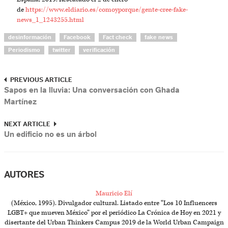
de
https://www.eldiario.es/comoyporque/gente-cree-fake-
news_1_1243255.html
desinformación
Facebook
Fact check
fake news
Periodismo
twitter
verificación
PREVIOUS ARTICLE
Sapos en la lluvia: Una conversación con Ghada
Martínez
NEXT ARTICLE
Un edificio no es un árbol
AUTORES
Mauricio Elí
(México, 1995). Divulgador cultural. Listado entre “Los 10 Influencers
LGBT+ que mueven México” por el periódico La Crónica de Hoy en 2021 y
disertante del Urban Thinkers Campus 2019 de la World Urban Campaign