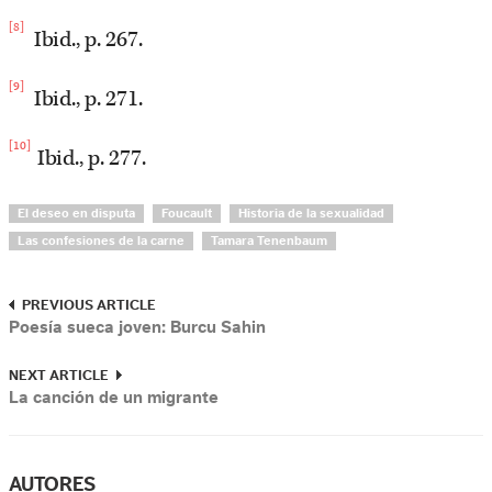
[8]
Ibid., p. 267.
[9]
Ibid., p. 271.
[10]
Ibid., p. 277.
El deseo en disputa
Foucault
Historia de la sexualidad
Las confesiones de la carne
Tamara Tenenbaum
PREVIOUS ARTICLE
Poesía sueca joven: Burcu Sahin
NEXT ARTICLE
La canción de un migrante
AUTORES