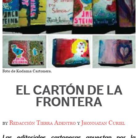
Foto de Kodama Cartonera.
EL CARTÓN DE LA
FRONTERA
by
Redacción Tierra Adentro
y
Jhonnatan Curiel
Las editoriales cartoneras apuestan por la