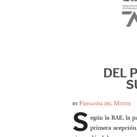
DEL 
S
by
Fernanda del Monte
S
egún la RAE, la p
primera acepción,