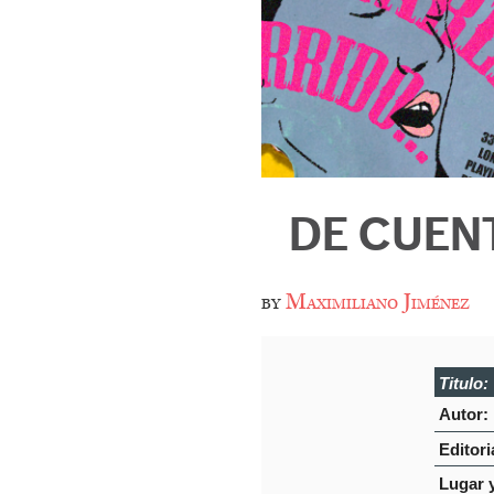
DE CUEN
by
Maximiliano Jiménez
Titulo:
Autor:
Editori
Lugar 