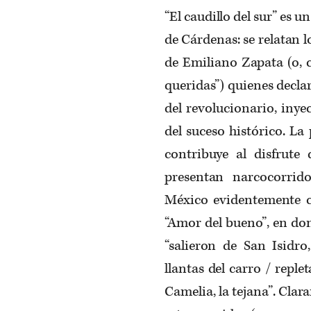
“El caudillo del sur” es 
de Cárdenas: se relatan l
de Emiliano Zapata (o, 
queridas”) quienes decla
del revolucionario, inye
del suceso histórico. La
contribuye al disfrute 
presentan narcocorrid
México evidentemente c
“Amor del bueno”, en don
“salieron de San Isidro
llantas del carro / reple
Camelia, la tejana”. Cla