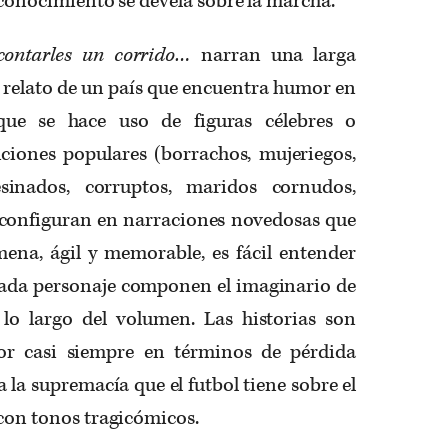
conocimiento se devela sobre la marcha.
ontarles un corrido…
narran una larga
el relato de un país que encuentra humor en
que se hace uso de figuras célebres o
nciones populares (borrachos, mujeriegos,
sesinados, corruptos, maridos cornudos,
reconfiguran en narraciones novedosas que
ena, ágil y memorable, es fácil entender
 cada personaje componen el imaginario de
lo largo del volumen. Las historias son
mor casi siempre en términos de pérdida
la supremacía que el futbol tiene sobre el
 con tonos tragicómicos.