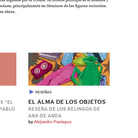
ras Inglesas por la UNAM. Su interés principal es el análisis y
oránea, principalmente en términos de las figuras autorales,
as obras.
▶
RESEÑAS
EL ALMA DE LOS OBJETOS
E “EL
 PABLO
RESEÑA DE LOS RELINGOS DE
ANA DE ANDA
by
Alejandro Paniagua