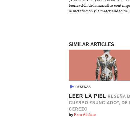
(Tlaxcala, 1990) es licenciado en Let
teorización de la narrativa contemp
la metaficción y la materialidad de l
SIMILAR ARTICLES
▶
RESEÑAS
LEER LA PIEL
RESEÑA D
CUERPO ENUNCIADO”, DE
CEREZO
by
Ezra Alcázar