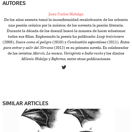
AUTORES
Juan Carlos Hidalgo
De los años sesenta tomó la inconformidad recalcitrante; de los ochenta
una pasión crónica por la música; de los noventa la pasión literaria.
Durante la década de los dosmil buscó la manera de hacer eclosionar
todas sus filias. Explorando la poesía ha publicado:
Loop traicionero
(2008),
Suave como el peligro
(2010) y
Combustión espontánea
(2011).
Rutas
para entrar y salir del Nirvana
(2012) es su primera novela. Es colaborador
de las revistas
Marvin
,
La mosca
,
Variopinto
e
Indie-rocks
y los diarios
Milenio Hidalgo
y
Reforma
, entre otras publicaciones.
SIMILAR ARTICLES