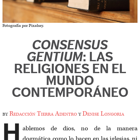
Fotografía por Pixabay.
CONSENSUS
GENTIUM
: LAS
RELIGIONES EN EL
MUNDO
CONTEMPORÁNEO
by
Redacción Tierra Adentro
y
Denise Longoria
H
ablemos de dios, no de la manera
dogmática como lo hacen en las iglesias, ni