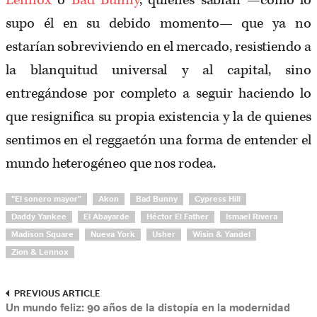
Lennox
o
Bad Bunny
, quienes sabían —como lo
supo él en su debido momento— que ya no
estarían sobreviviendo en el mercado, resistiendo a
la blanquitud universal y al capital, sino
entregándose por completo a seguir haciendo lo
que resignifica su propia existencia y la de quienes
sentimos en el reggaetón una forma de entender el
mundo heterogéneo que nos rodea.
"El sonero mayor"
Akon
Bad Bunny
Cypress Hill
Daddy Yankee
El Abayarde
Héctor El Father
Ismael Rivera
Madison Square
Nueva York
Usher
Wisin & Yandel
Zion & Lennox
PREVIOUS ARTICLE
Un mundo feliz: 90 años de la distopía en la modernidad