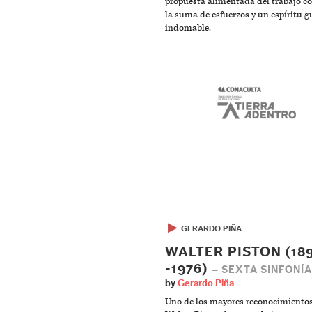
propuesta alimentada del trabajo col
la suma de esfuerzos y un espíritu g
indomable.
▶
GERARDO PIÑA
WALTER PISTON (18
-1976)
– SEXTA SINFONÍA
by
Gerardo Piña
Uno de los mayores reconocimiento