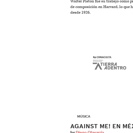
Walter Piston fue su trabajo como p
de composición en Harvard, lo que h
desde 1926.
▶
MÚSICA
AGAINST ME! EN MÉ
by
Diego Olavarría