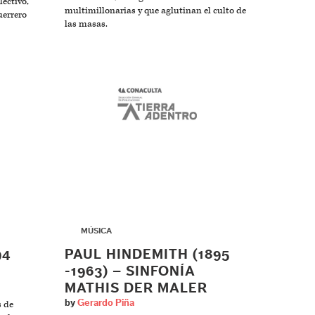
ectivo,
multimillonarias y que aglutinan el culto de
uerrero
las masas.
▶
MÚSICA
94
PAUL HINDEMITH (1895
-1963) – SINFONÍA
MATHIS DER MALER
by
Gerardo Piña
s de