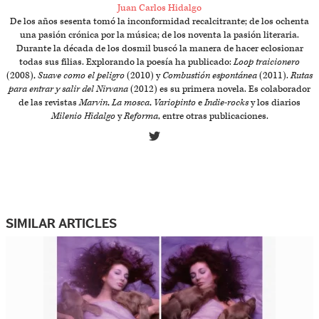
Juan Carlos Hidalgo
De los años sesenta tomó la inconformidad recalcitrante; de los ochenta
una pasión crónica por la música; de los noventa la pasión literaria.
Durante la década de los dosmil buscó la manera de hacer eclosionar
todas sus filias. Explorando la poesía ha publicado:
Loop traicionero
(2008),
Suave como el peligro
(2010) y
Combustión espontánea
(2011).
Rutas
para entrar y salir del Nirvana
(2012) es su primera novela. Es colaborador
de las revistas
Marvin
,
La mosca
,
Variopinto
e
Indie-rocks
y los diarios
Milenio Hidalgo
y
Reforma
, entre otras publicaciones.
SIMILAR ARTICLES