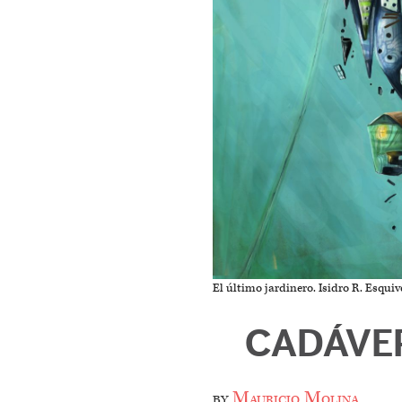
El último jardinero. Isidro R. Esquive
CADÁVER
by
Mauricio Molina