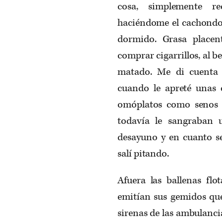
cosa, simplemente r
haciéndome el cachond
dormido. Grasa placen
comprar cigarrillos, al b
matado. Me di cuenta 
cuando le apreté unas
omóplatos como senos t
todavía le sangraban 
desayuno y en cuanto se
salí pitando.
Afuera las ballenas fl
emitían sus gemidos que
sirenas de las ambulancias