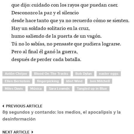
que dijo: cuidado con los rayos que puedan caer.
Desconozco la paz y el silencio
desde hace tanto que ya no recuerdo cómo se sienten.
Hay un soldado solitario en la cruz,
humo saliendo de la puerta de un vagón.
Tú no lo sabías, no pensaste que pudiera lograrse.
Pero al final él ganó la guerra,
después de perder cada batalla.
Antón Chéjov
Blood On The Tracks
Bob Dylan
easter eggs
Ellen Bernstein
fingerpicking
Idiot Wind
Joni Mitchell
Miles Davis
Música
Sara Lownds
Tangled up in Blue
PREVIOUS ARTICLE
89 segundos y contando: los medios, el apocalipsis y la
desinformación
NEXT ARTICLE