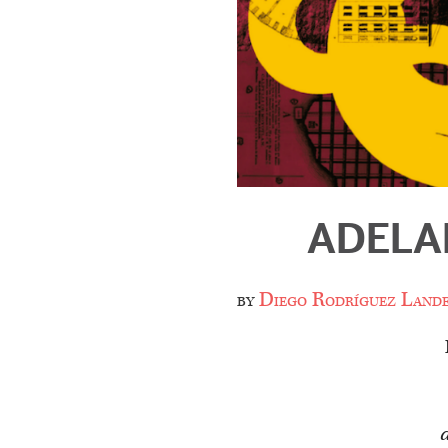
ADELA
by
Diego Rodríguez Land