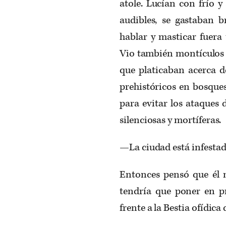
atole. Lucían con frío y
audibles, se gastaban 
hablar y masticar fuera 
Vio también montículos 
que platicaban acerca d
prehistóricos en bosque
para evitar los ataques
silenciosas y mortíferas.
—La ciudad está infestada
Entonces pensó que él m
tendría que poner en pr
frente a la Bestia ofídica