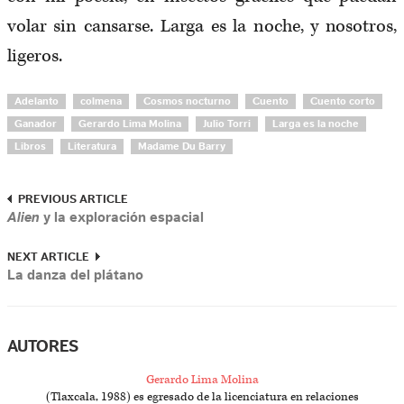
volar sin cansarse. Larga es la noche, y nosotros,
ligeros.
Adelanto
colmena
Cosmos nocturno
Cuento
Cuento corto
Ganador
Gerardo Lima Molina
Julio Torri
Larga es la noche
Libros
Literatura
Madame Du Barry
PREVIOUS ARTICLE
Alien
y la exploración espacial
NEXT ARTICLE
La danza del plátano
AUTORES
Gerardo Lima Molina
(Tlaxcala, 1988) es egresado de la licenciatura en relaciones