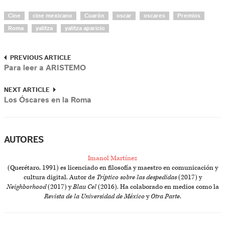
Cine
cine mexicano
Cuarón
oscar
oscares
Premios
Roma
yalitza
yalitza aparicio
PREVIOUS ARTICLE
Para leer a ARISTEMO
NEXT ARTICLE
Los Óscares en la Roma
AUTORES
Imanol Martínez
(Querétaro, 1991) es licenciado en filosofía y maestro en comunicación y
cultura digital. Autor de
Tríptico sobre las despedidas
(2017) y
Neighborhood
(2017) y
Blau Cel
(2016). Ha colaborado en medios como la
Revista de la Universidad de México
y
Otra Parte
.