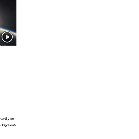
avity se
l espacio.