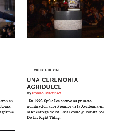
▶
CRÍTICA DE CINE
UNA CEREMONIA
AGRIDULCE
by
Imanol Martínez
ieron en
En 1990, Spike Lee obtuvo su primera
a Roma,
nominación a los Premios de la Academia en
nagésima
la 62 entrega de los Óscar como guionista por
Do the Right Thing.