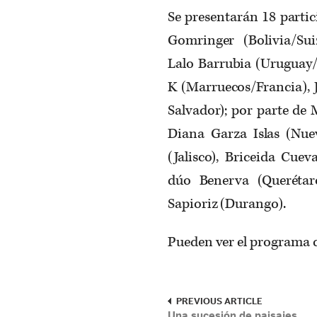
Se presentarán 18 partic
Gomringer (Bolivia/Su
Lalo Barrubia (Uruguay/S
K (Marruecos/Francia), 
Salvador); por parte de
Diana Garza Islas (Nu
(Jalisco), Briceida Cuev
dúo Benerva (Queréta
Sapioriz (Durango).
Pueden ver el programa
PREVIOUS ARTICLE
Una sucesión de paisajes,