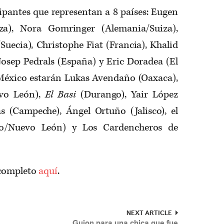
ipantes que representan a 8 países: Eugen
iza), Nora Gomringer (Alemania/Suiza),
uecia), Christophe Fiat (Francia), Khalid
Josep Pedrals (España) y Eric Doradea (El
 México estarán Lukas Avendaño (Oaxaca),
evo León),
El Basi
(Durango), Yair López
as (Campeche), Ángel Ortuño (Jalisco), el
ro/Nuevo León) y Los Cardencheros de
 completo
aquí
.
NEXT ARTICLE
Guion para una chica que fue