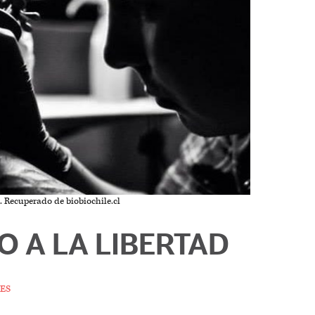
. Recuperado de biobiochile.cl
O A LA LIBERTAD
es