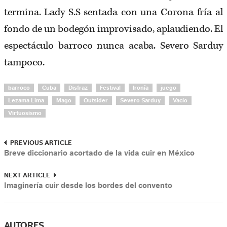
termina. Lady S.S sentada con una Corona fría al
fondo de un bodegón improvisado, aplaudiendo. El
espectáculo barroco nunca acaba. Severo Sarduy
tampoco.
barroco
Cuba
Disfraz
Festival
Ironía
juego
Lezama Lima
Mago
Outsider
Severo Sarduy
Vacío
Virtuosismo
PREVIOUS ARTICLE
Breve diccionario acortado de la vida cuir en México
NEXT ARTICLE
Imaginería cuir desde los bordes del convento
AUTORES