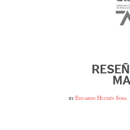
RESEÑ
MA
by
Eduardo Huchín Sosa