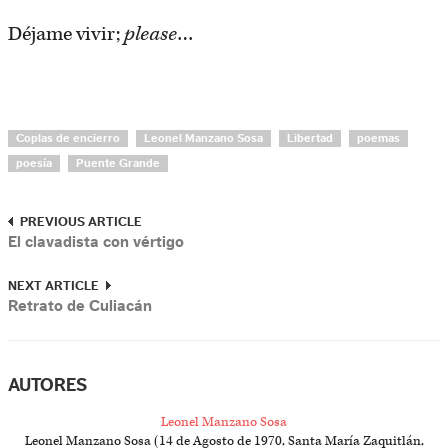
Déjame vivir;
please
…
Coplas de encierro
Leonel Manzano Sosa
Libertad
poemas
poesía
Puente Grande
PREVIOUS ARTICLE
El clavadista con vértigo
NEXT ARTICLE
Retrato de Culiacán
AUTORES
Leonel Manzano Sosa
Leonel Manzano Sosa (14 de Agosto de 1970, Santa María Zaquitlán,