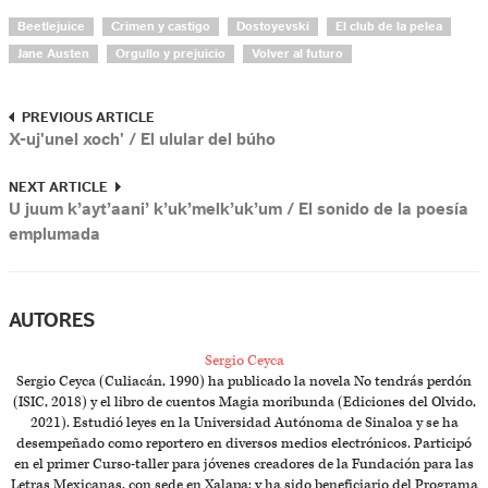
Beetlejuice
Crimen y castigo
Dostoyevski
El club de la pelea
Jane Austen
Orgullo y prejuicio
Volver al futuro
PREVIOUS ARTICLE
X-uj'unel xoch' / El ulular del búho
NEXT ARTICLE
U juum k’ayt’aani’ k’uk’melk’uk’um / El sonido de la poesía
emplumada
AUTORES
Sergio Ceyca
Sergio Ceyca (Culiacán, 1990) ha publicado la novela No tendrás perdón
(ISIC, 2018) y el libro de cuentos Magia moribunda (Ediciones del Olvido,
2021). Estudió leyes en la Universidad Autónoma de Sinaloa y se ha
desempeñado como reportero en diversos medios electrónicos. Participó
en el primer Curso-taller para jóvenes creadores de la Fundación para las
Letras Mexicanas, con sede en Xalapa; y ha sido beneficiario del Programa