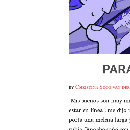
PAR
by
Christina Soto van der
“Mis sueños son muy mu
estar en línea”, me dijo
porta una melena larga 
rubia. “Anoche soñé con