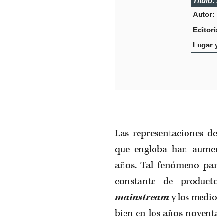
Titulo:
Autor:
Editori
Lugar 
Las representaciones d
que engloba han aumen
años. Tal fenómeno pare
constante de product
mainstream
y los medio
bien en los años novent