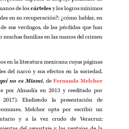
 manos de los
cárteles
y los logros mínimos
ades en su recuperación?; ¿cómo hablar, en
 de sus verdugos, de las pérdidas que han
do muchas familias en las manos del crimen
sos en la literatura mexicana cuyas páginas
s del narco y sus efectos en la sociedad.
quí no es Miami
, de
Fernanda Melchor
te por Almadía en 2013 y reeditado por
017). Eludiendo la presentación de
 comunes, Melchor opta por escribir un
entario y a la vez crudo de Veracruz;
ientas del reportaje y las ventajas de la