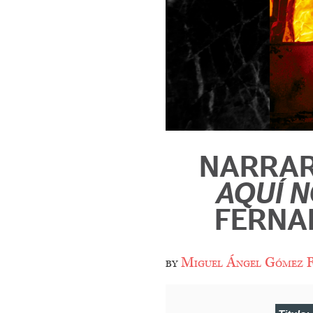
NARRAR
AQUÍ N
FERNA
by
Miguel Ángel Gómez R