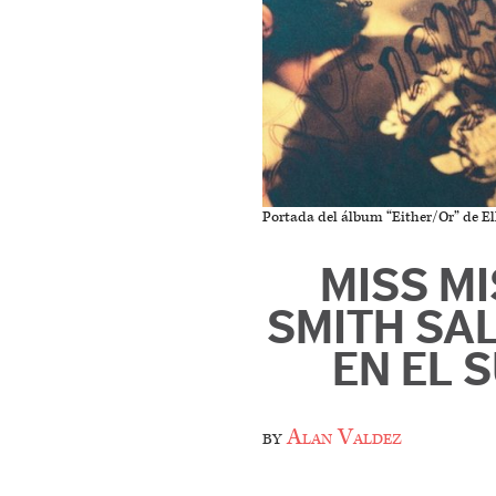
Portada del álbum “Either/Or” de Ell
MISS MI
SMITH SA
EN EL 
by
Alan Valdez