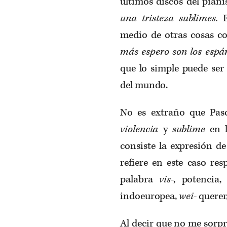
últimos discos del pian
una tristeza sublimes.
medio de otras cosas 
más espero son los espár
que lo simple puede ser
del mundo.
No es extraño que Pasc
violencia
y
sublime
en l
consiste la expresión de
refiere en este caso res
palabra
vis-
, potencia,
indoeuropea,
wei-
querer
Al decir que no me sorp