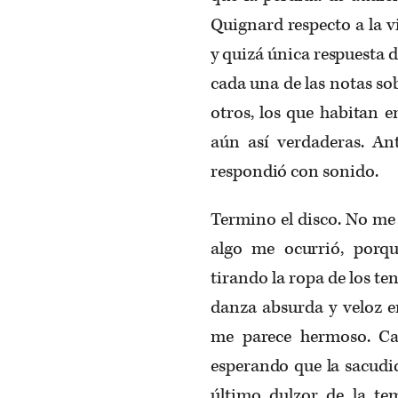
Quignard respecto a la v
y quizá única respuesta d
cada una de las notas sob
otros, los que habitan e
aún así verdaderas. Ant
respondió con sonido.
Termino el disco. No me 
algo me ocurrió, porq
tirando la ropa de los te
danza absurda y veloz e
me parece hermoso. Ca
esperando que la sacudid
último dulzor de la t