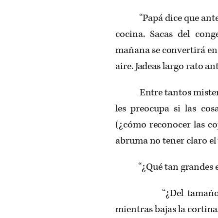
“Papá dice que antes el
cocina. Sacas del con
mañana se convertirá en pi
aire. Jadeas largo rato an
Entre tantos misterios 
les preocupa si las cos
(¿cómo reconocer las cop
abruma no tener claro el
“¿Qué tan grandes era
“¿Del tamaño de un
mientras bajas la cortina