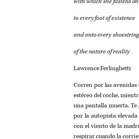
with which she fastens on
to every foot of existence
and onto every shoestri
of the nature of reality
Lawrence Ferlinghetti
Corren por las avenidas 
estéreo del coche, mientra
una pantalla muerta. Te g
por la autopista elevada
con el viento de la madr
respirar cuando la corrie