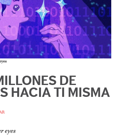
eyes
MILLONES DE
S HACIA TI MISMA
ar
r eyes