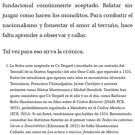
fundacional comúnmente aceptado. Relatar sin
juzgar como hacen los monolitos. Para combatir el
nacionalismo y fomentar el amor al terruño, hace
falta aprender a observar y callar.
Tal vez para eso sirva la crónica.
La fecha más aceptada es Ce Tecpatl (cincelada en un costado del
Teocalli de la Guerra Sagrada) del año Ome Calli, que equivale a 1325.
Entre los estudiosos que apoyan esta idea se encuentran Alvarado
Tezozómoc, Francisco Chimalpahin, Javier Clavijero y autores
recientes como Matos Moctezuma y Michel Graulich. También hay
quien considera que Ce Tecpatl es el año y no el día, como Baltazar
Brito Guadarrama en su libro sobre el
Códice Boturini
(INAH, FCE,
2023), probablemente siguiendo a Mendieta en el
Códice Mendoza
(FCE, 2024). Si así fuera, tendríamos que hablar de 1324. Recomiendo
consultar las distintas fuentes en el primer tomo de
Todos los caminos
llevan a Tenochtitlan
(Ediciones B, 2022) de Sofía Guadarrama
Collado, así como en
Los azteca o mexica: fundación de México-