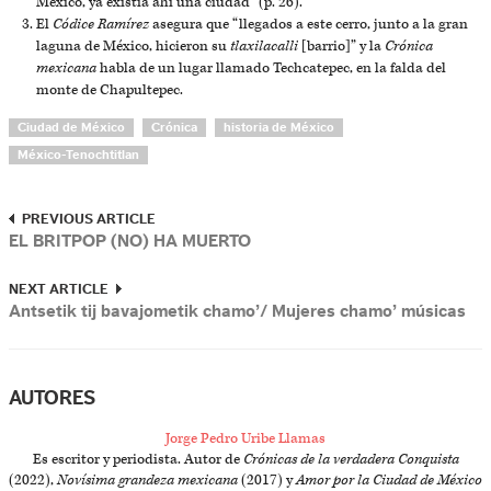
México, ya existía ahí una ciudad” (p. 26).
El
Códice Ramírez
asegura que “llegados a este cerro, junto a la gran
laguna de México, hicieron su
tlaxilacalli
[barrio]” y la
Crónica
mexicana
habla de un lugar llamado Techcatepec, en la falda del
monte de Chapultepec.
Ciudad de México
Crónica
historia de México
México-Tenochtitlan
PREVIOUS ARTICLE
EL BRITPOP (NO) HA MUERTO
NEXT ARTICLE
Antsetik tij bavajometik chamo’/ Mujeres chamo’ músicas
AUTORES
Jorge Pedro Uribe Llamas
Es escritor y periodista. Autor de
Crónicas de la verdadera Conquista
(2022),
Novísima grandeza mexicana
(2017) y
Amor por la Ciudad de México