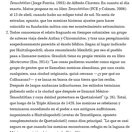
Tenochtitlan
(Jorge Porrúa, 1983) de Alfredo Chavero. En cuanto al día
exacto, Matos propone en su libro
Tenochtitlan
(FCE y Colmex, 2006)
el 13 de abril, cuando hubo un eclipse total de sol. No sería de
extrañar, apunta, que los mexicas hicieran ajustes para hacer
coincidir su fundación mítica con ese acontecimiento astronómico.
Todos conocemos el relato fraguado en tiempos coloniales: un grupo
de aztecas viaja desde Aztlan y Chicomóztoc, y tras una peregrinación
sospechosamente parecida al éxodo bíblico, llegan al lugar indicado
por Huitzilopochtli, ahora renombrado Mexihtli; por eso el pueblo
pasa a llamarse mexica. Graulich tiene su propia versión en su libro
Moctezuma
(Era, 2014): “Las cosas pudieron suceder como sigue: un
grupo de gentes que se llamaban mexicas abandona, por una razón
cualquiera, una ciudad originaria, quizá cercana —¿y por qué no
Colhuacan?— y se lanza en busca de una tierra que los reciba.
Después de largas andanzas infructuosas, los exilados terminan
pidiendo asilo a la ciudad que después se llamará México-
Tenochtitlan y cuya deidad protectora es Quetzalcóatl” (p. 26). Total,
que luego de la Triple Alianza de 1428, los mexicas se rebelaron y
terminaron sucediendo en el poder a sus antiguos anfitriones,
imponiendo a Huitzilopochtli (avatar de Tezcatlipoca, opuesto
complementario de Quetzalcóatl) como dios principal. “Lo que es casi
seguro es que cuando los mexicas encontraron refugio en la laguna de