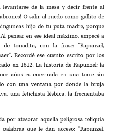
a levantarse de la mesa y decir frente al
cabrones! O salir al ruedo como gallito de
inguneas hijo de tu puta madre, porque
. Al pensar en ese ideal máximo, empecé a
 de tonadita, con la frase: “Rapunzel,
caer”. Recordé ese cuento escrito por los
do en 1812. La historia de Rapunzel: la
doce años es encerrada en una torre sin
Solo con una ventana por donde la bruja
a, una fetichista lésbica, la frecuentaba
a por atesorar aquella peligrosa reliquia
 palabras que le dan acceso: “Rapunzel,