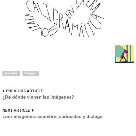
Dossier
Ensayo
PREVIOUS ARTICLE
¿De dónde vienen las imágenes?
NEXT ARTICLE
Leer imágenes: asombro, curiosidad y diálogo