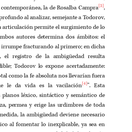
[3]
a contemporánea, la de Rosalba Campra
,
profundo al analizar, semejante a Todorov,
ya articulación permite el surgimiento de lo
ambos autores determina dos ámbitos: el
ual irrumpe fracturando al primero; en dicha
, el registro de la ambigüedad resulta
dible; Todorov lo expone acertadamente:
tal como la fe absoluta nos llevarían fuera
[4]
ue le da vida es la vacilación
”. Esta
 planos léxico, sintáctico y semántico de
iza, permea y erige las urdimbres de toda
 medida, la ambigüedad deviene necesario
tico al fomentar lo inexplicable, ya sea en