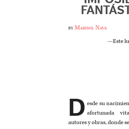
FANTÁS
by
Marisol Nava
—Este lu
—
D
esde su nacimien
afortunada vit
autores y obras, donde se