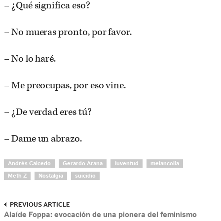
– ¿Qué significa eso?
– No mueras pronto, por favor.
– No lo haré.
– Me preocupas, por eso vine.
– ¿De verdad eres tú?
– Dame un abrazo.
Andrés Caicedo
Gerardo Arana
Juventud
melancolía
Meth Z
Nostalgia
suicidio
PREVIOUS ARTICLE
Alaíde Foppa: evocación de una pionera del feminismo