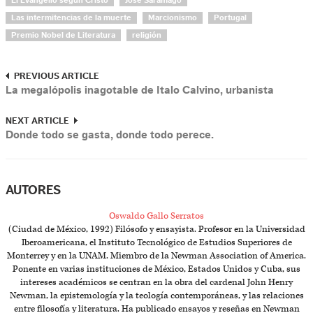
El Evangelio según Cristo
José Saramago
Las intermitencias de la muerte
Marcionismo
Portugal
Premio Nobel de Literatura
religión
PREVIOUS ARTICLE
La megalópolis inagotable de Italo Calvino, urbanista
NEXT ARTICLE
Donde todo se gasta, donde todo perece.
AUTORES
Oswaldo Gallo Serratos
(Ciudad de México, 1992) Filósofo y ensayista. Profesor en la Universidad
Iberoamericana, el Instituto Tecnológico de Estudios Superiores de
Monterrey y en la UNAM. Miembro de la Newman Association of America.
Ponente en varias instituciones de México, Estados Unidos y Cuba, sus
intereses académicos se centran en la obra del cardenal John Henry
Newman, la epistemología y la teología contemporáneas, y las relaciones
entre filosofía y literatura. Ha publicado ensayos y reseñas en Newman