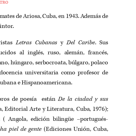
tro
mates de Ariosa, Cuba, en 1943. Además de
intor.
vistas
Letras Cubanas
y
Del Caribe
. Sus
idos al inglés, ruso, alemán, francés,
ano, húngaro, serbocroata, búlgaro, polaco
 docencia universitaria como profesor de
a Cubana e Hispanoamericana.
ibros de poesía están
De la ciudad y sus
 Editorial Arte y Literatura, Cuba, 1976);
a
( Angola, edición bilingüe –portugués-
a piel de gente
(Ediciones Unión, Cuba,