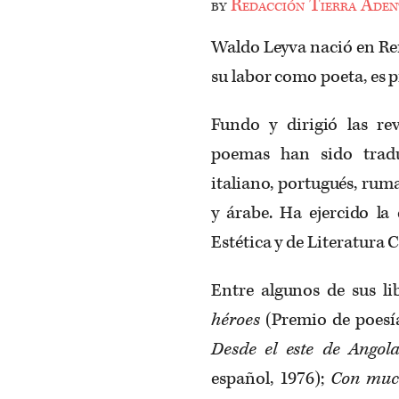
by
Redacción Tierra Aden
Waldo Leyva nació en Re
su labor como poeta, es p
Fundo y dirigió las re
poemas han sido traduc
italiano, portugués, rum
y árabe. Ha ejercido la
Estética y de Literatur
Entre algunos de sus l
héroes
(Premio de poesía,
Desde el este de Angol
español, 1976);
Con much