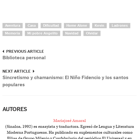
Aventura
Casa
Dificultad
Home Alone
Kevin
Ladrones
Memoria
Mi pobre Angelito
Navidad
Olvidar
PREVIOUS ARTICLE
Biblioteca personal
NEXT ARTICLE
Sincretismo y chamanismo: El Niño Fidencio y los santos
populares
AUTORES
Mariajosé Amaral
(Sinaloa, 1992) es ensayista y traductora. Egresó de Lengua y Literatura
Moderna Portuguesas. Ha publicado en suplementos culturales como
Filias de Grupo Milenio y Confabulario del periódico El Universal y en