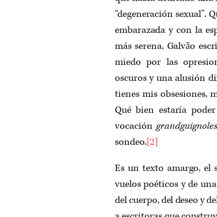
“degeneración sexual”. 
embarazada y con la es
más serena, Galvão escr
miedo por las opresion
oscuros y una alusión di
tienes mis obsesiones, m
Qué bien estaría poder
vocación
grandguignole
sondeo.
[2]
Es un texto amargo, el 
vuelos poéticos y de un
del cuerpo, del deseo y d
a escritoras que constru