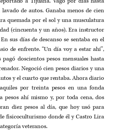
eportado a Tijuana. Vagó por días hasta
n lavado de autos. Ganaba menos de cien
cara quemada por el sol y una musculatura
dad (cincuenta y un años). Era instructor
 En sus días de descanso se sentaba en el
io de enfrente. “Un día voy a estar ahí”,
 pagó doscientos pesos mensuales hasta
renador. Negoció cien pesos diarios y una
autos y el cuarto que rentaba. Ahora diario
aquiles por treinta pesos en una fonda
a pesos ahí mismo y, por toda cena, dos
bran diez pesos al día, que hoy usó para
 de fisicoculturismo donde él y Castro Lira
categoría veteranos.