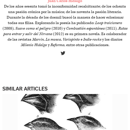
Juan Carlos Hidalgo
De los años sesenta tomó la inconformidad recalcitrante; de los ochenta
una pasión crónica por la música; de los noventa la pasión literaria.
Durante la década de los dosmil buscó la manera de hacer eclosionar
todas sus filias. Explorando la poesía ha publicado:
Loop traicionero
(2008),
Suave como el peligro
(2010) y
Combustión espontánea
(2011).
Rutas
para entrar y salir del Nirvana
(2012) es su primera novela. Es colaborador
de las revistas
Marvin
,
La mosca
,
Variopinto
e
Indie-rocks
y los diarios
Milenio Hidalgo
y
Reforma
, entre otras publicaciones.
SIMILAR ARTICLES