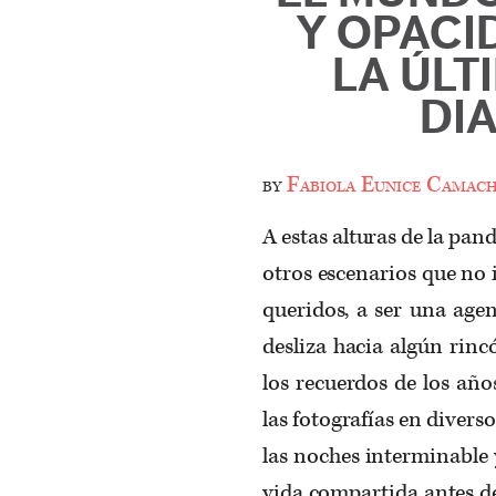
Y OPACI
LA ÚLT
DI
by
Fabiola Eunice Camac
A estas alturas de la pan
otros escenarios que no 
queridos, a ser una age
desliza hacia algún rinc
los recuerdos de los años
las fotografías en diverso
las noches interminable y
vida compartida antes de