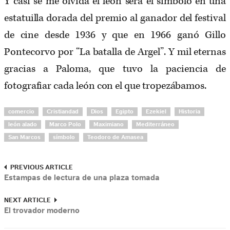
Y casi se me olvida el león será el símbolo en una
estatuilla dorada del premio al ganador del festival
de cine desde 1936 y que en 1966 ganó Gillo
Pontecorvo por “La batalla de Argel”. Y mil eternas
gracias a Paloma, que tuvo la paciencia de
fotografiar cada león con el que tropezábamos.
comercio
Cristiandad
Dios
Egipto
Ezekiel
Historia
león alado
Marco Polo
Maximiano
Mediterráneo
San Marcos
símbolo
Teodoro de Amasea
PREVIOUS ARTICLE
Estampas de lectura de una plaza tomada
NEXT ARTICLE
El trovador moderno