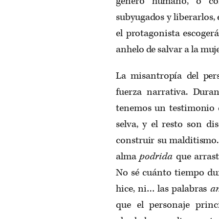
género humano, o con
subyugados y liberarlos,
el protagonista escoger
anhelo de salvar a la muj
La misantropía del pers
fuerza narrativa. Duran
tenemos un testimonio d
selva, y el resto son d
construir su malditismo.
alma
podrida
que arrast
No sé cuánto tiempo dur
hice, ni… las palabras
a
que el personaje prin