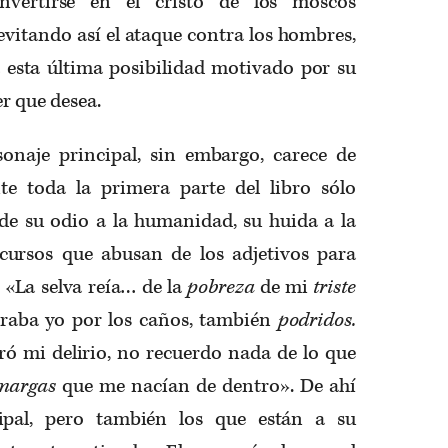
vertirse en el cristo de los moscos
 evitando así el ataque contra los hombres,
á esta última posibilidad motivado por su
er que desea.
onaje principal, sin embargo, carece de
te toda la primera parte del libro sólo
e su odio a la humanidad, su huida a la
iscursos que abusan de los adjetivos para
 «La selva reía… de la
pobreza
de mi
triste
raba yo por los caños, también
podridos.
ó mi delirio, no recuerdo nada de lo que
margas
que me nacían de dentro». De ahí
cipal, pero también los que están a su