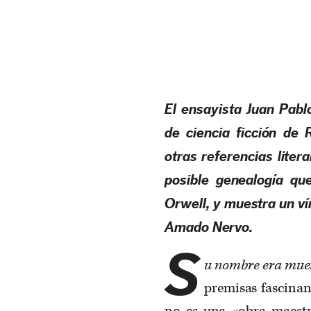
El ensayista Juan Pabl
de ciencia ficción de 
otras referencias liter
posible genealogía qu
Orwell, y muestra un ví
Amado Nervo.
S
u nombre era mue
premisas fascinant
no es una «obra maest