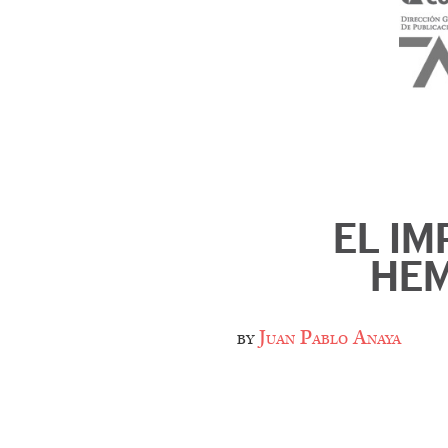
EL IM
HE
by
Juan Pablo Anaya