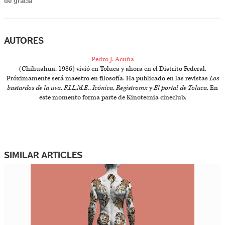
de gracia
AUTORES
Pedro J. Acuña
(Chihuahua, 1986) vivió en Toluca y ahora en el Distrito Federal.
Próximamente será maestro en filosofía. Ha publicado en las revistas
Los
bastardos de la uva
,
F.I.L.M.E.
,
Icónica
,
Registromx
y
El portal de Toluca
. En
este momento forma parte de Kinotecnia cineclub.
SIMILAR ARTICLES