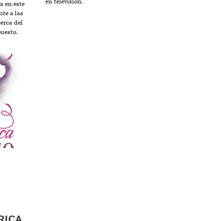
en televisión.
a en este
nte a las
cerca del
puesto.
RICA